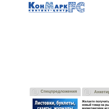
Cпецпредложения
Анкети
Желаете получить
новый товар на р
маркетинговое исс