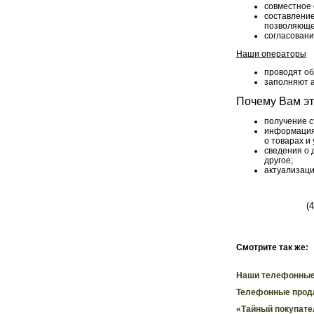
совместное 
составлени
позволяющей
согласовани
Наши операторы
проводят об
заполняют а
Почему Вам эт
получение с
информация 
о товарах и
сведения о 
другое;
актуализаци
(
Смотрите так же:
Наши телефонные
Телефонные прод
«Тайный покупате